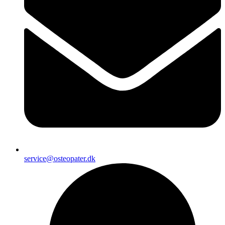
service@osteopater.dk