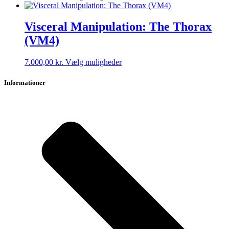
vare
har
flere
Visceral Manipulation: The Thorax
varianter.
(VM4)
Mulighederne
kan
vælges
Dette
7.000,00
kr.
Vælg muligheder
på
vare
varesiden
har
Informationer
flere
varianter.
Mulighederne
kan
vælges
på
varesiden