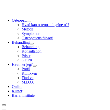
Videre
til
indhold
Osteopati
Hvad kan osteopati hjælpe på?
Metode
Symptomer
Osteopatiens filosofi
Behandling
Behandling
Konsultation
Priser
GDPR
Hvem er jeg?
Profil
Klinikken
Find vej
M.D.O.
Online
Kurser
Barral Institute