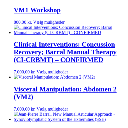
har
flere
VM1 Workshop
varianter.
Mulighederne
Dette
800,00
kr.
Vælg muligheder
kan
vare
vælges
har
på
flere
varesiden
varianter.
Clinical Interventions: Concussion
Mulighederne
Recovery; Barral Manual Therapy
kan
vælges
(CI-CRBMT) – CONFIRMED
på
varesiden
Dette
7.000,00
kr.
Vælg muligheder
vare
har
flere
Visceral Manipulation: Abdomen 2
varianter.
(VM2)
Mulighederne
kan
vælges
Dette
7.000,00
kr.
Vælg muligheder
på
vare
varesiden
har
flere