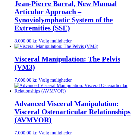
varianter.
Jean-Pierre Barral, New Manual
Mulighederne
Articular Approach –
kan
vælges
Synoviolymphatic System of the
på
Extremities (SSE)
varesiden
Dette
8.000,00
kr.
Vælg muligheder
vare
har
flere
Visceral Manipulation: The Pelvis
varianter.
(VM3)
Mulighederne
kan
vælges
Dette
7.000,00
kr.
Vælg muligheder
på
vare
varesiden
har
flere
varianter.
Advanced Visceral Manipulation:
Mulighederne
Visceral Osteoarticular Relationships
kan
vælges
(AVMVOR)
på
varesiden
Dette
7.000,00
kr.
Vælg muligheder