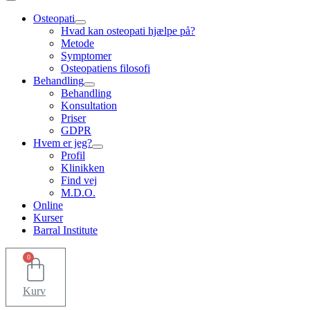
Osteopati
Hvad kan osteopati hjælpe på?
Metode
Symptomer
Osteopatiens filosofi
Behandling
Behandling
Konsultation
Priser
GDPR
Hvem er jeg?
Profil
Klinikken
Find vej
M.D.O.
Online
Kurser
Barral Institute
0
Kurv