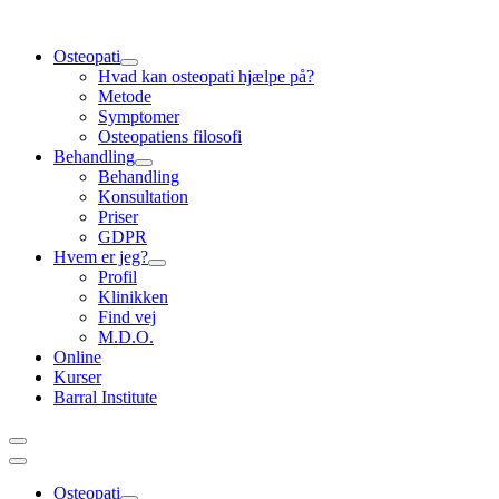
Videre
til
Osteopati
indhold
Hvad kan osteopati hjælpe på?
Metode
Symptomer
Osteopatiens filosofi
Behandling
Behandling
Konsultation
Priser
GDPR
Hvem er jeg?
Profil
Klinikken
Find vej
M.D.O.
Online
Kurser
Barral Institute
Osteopati