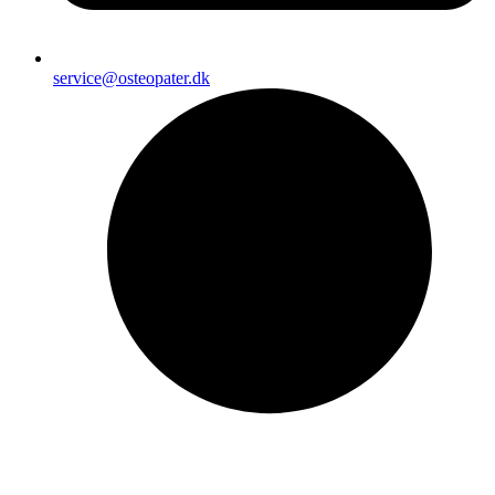
service@osteopater.dk