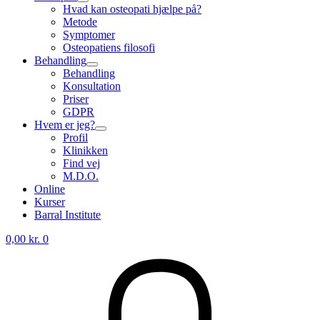
Hvad kan osteopati hjælpe på?
Metode
Symptomer
Osteopatiens filosofi
Behandling
Behandling
Konsultation
Priser
GDPR
Hvem er jeg?
Profil
Klinikken
Find vej
M.D.O.
Online
Kurser
Barral Institute
0,00
kr.
0